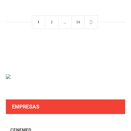
1
2
…
34
EMPRESAS
CENEMED