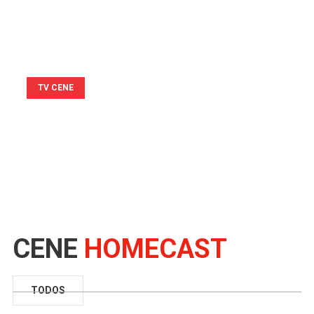
Esperança –
Entrevistas parte 1
TV CENE
Inauguração UBS “Dr.
Roberto Luiz Kaiser”
– Luz da Esperança
CENE
HOMECAST
TODOS