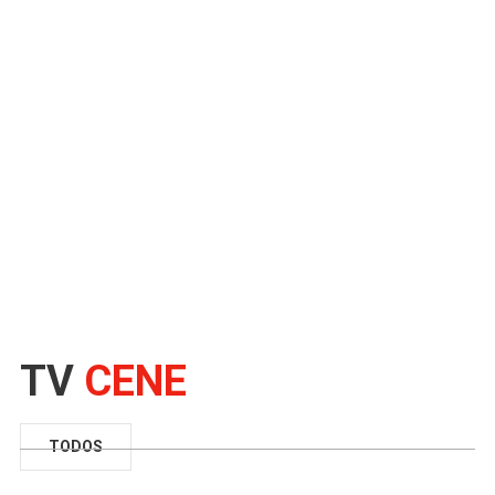
Saiba a melhor forma
de se hidratar
A água serve para muito mais do
que matar a sede; ela é o
solvente universal do corpo
humano. Como...
28 DE ABRIL DE 2026
POR
GRUPO CENE
TV
CENE
TODOS