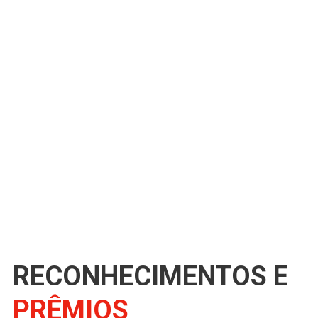
EPISÓDIO 02 – A
história do Homecare
no Grupo Cene
Sueli Noronha Kaiser e a história
de empreendedorismo que
transformou o Grupo Cene em
umas das maiores infraestruturas
de Home...
8 DE MARÇO DE 2021
POR
GRUPO CENE
RECONHECIMENTOS E
PRÊMIOS