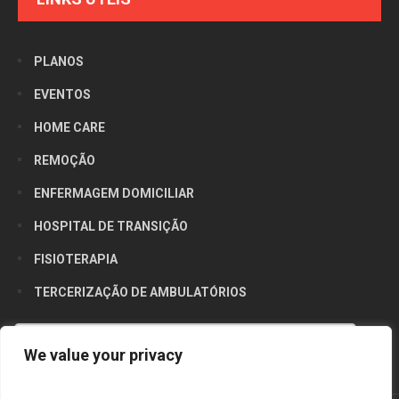
PLANOS
EVENTOS
HOME CARE
REMOÇÃO
ENFERMAGEM DOMICILIAR
HOSPITAL DE TRANSIÇÃO
FISIOTERAPIA
TERCERIZAÇÃO DE AMBULATÓRIOS
Utilizamos cookies para oferecer melhor
We value your privacy
experiência, melhorar o desempenho, analisar
como você interage em nosso site e