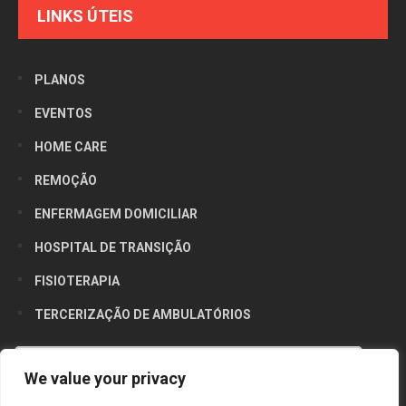
LINKS ÚTEIS
PLANOS
EVENTOS
HOME CARE
REMOÇÃO
ENFERMAGEM DOMICILIAR
HOSPITAL DE TRANSIÇÃO
FISIOTERAPIA
TERCERIZAÇÃO DE AMBULATÓRIOS
Utilizamos cookies para oferecer melhor
We value your privacy
experiência, melhorar o desempenho, analisar