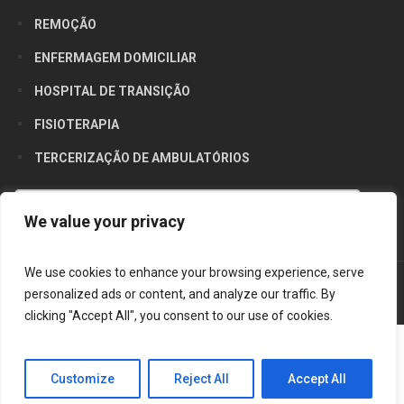
REMOÇÃO
ENFERMAGEM DOMICILIAR
HOSPITAL DE TRANSIÇÃO
FISIOTERAPIA
TERCERIZAÇÃO DE AMBULATÓRIOS
Utilizamos cookies para oferecer melhor
We value your privacy
experiência, melhorar o desempenho, analisar
como você interage em nosso site e
We use cookies to enhance your browsing experience, serve
personalizar conteúdo. Ao utilizar este site, você
personalized ads or content, and analyze our traffic. By
Grupo Cene © 2023 | Todos os direitos reservados
Saiba mais
concorda com o uso de cookies.
clicking "Accept All", you consent to our use of cookies.
Ok, entendi!
Customize
Reject All
Accept All