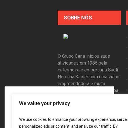
SOBRE NÓS
O Grupo Cene iniciou suas
atividades em 1986 pela
enfermeira e empresária Sueli
Noronha Kaiser com uma visão
empreendedora e muita
disposição para inovar na área
de saúde.
Utilizamos cookies para oferecer melhor
We value your privacy
experiência, melhorar o desempenho,
analisar como você interage em nosso
We use cookies to enhance your browsing experience, serve
site e personalizar conteúdo. Ao utilizar
personalized ads or content, and analyze our traffic. By