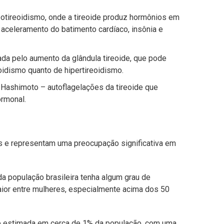
potireoidismo, onde a tireoide produz hormônios em
aceleramento do batimento cardíaco, insônia e
da pelo aumento da glândula tireoide, que pode
oidismo quanto de hipertireoidismo.
 Hashimoto – autoflagelações da tireoide que
ormonal.
s e representam uma preocupação significativa em
a população brasileira tenha algum grau de
aior entre mulheres, especialmente acima dos 50
 é estimada em cerca de 1% da população, com uma