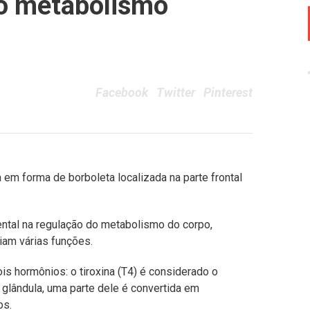
o metabolismo
Facebook
Twitter
Pinterest
 em forma de borboleta localizada na parte frontal
tal na regulação do metabolismo do corpo,
iam várias funções.
is hormônios: o tiroxina (T4) é considerado o
a glândula, uma parte dele é convertida em
os.