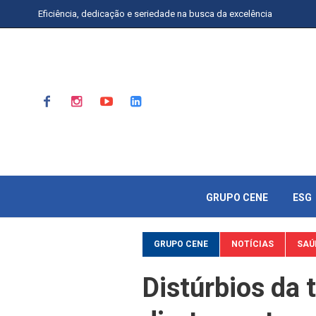
Eficiência, dedicação e seriedade na busca da excelência
GRUPO CENE
ESG
GRUPO CENE
NOTÍCIAS
SAÚ
Distúrbios da 