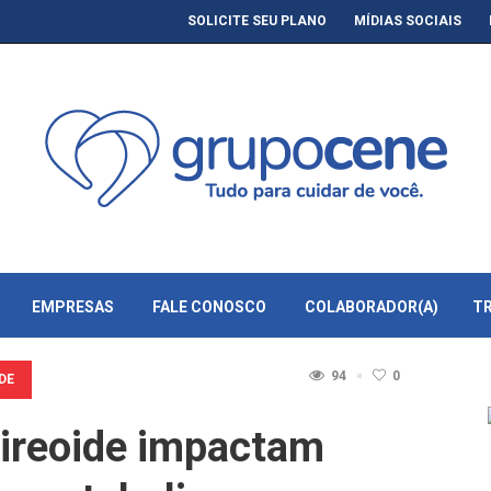
SOLICITE SEU PLANO
MÍDIAS SOCIAIS
EMPRESAS
FALE CONOSCO
COLABORADOR(A)
T
94
0
DE
tireoide impactam