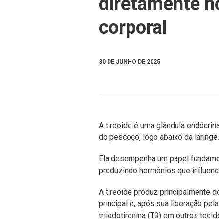
diretamente n
corporal
30 DE JUNHO DE 2025
A tireoide é uma glândula endócrina
do pescoço, logo abaixo da laringe.
Ela desempenha um papel fundamen
produzindo hormônios que influenc
A tireoide produz principalmente do
principal e, após sua liberação pel
triiodotironina (T3) em outros tecid